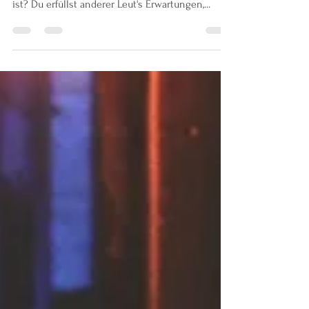
meinst? Du machst etwas, obwohl es dir zuwider
ist? Du erfüllst anderer Leut's Erwartungen,...