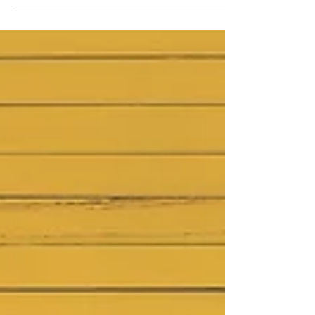
Sie flüstert dir Zweifel ein, raubt dir den...