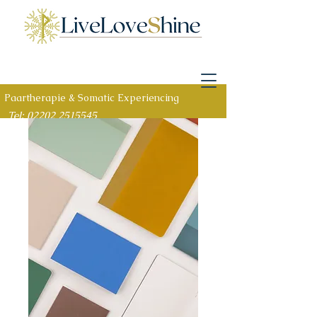
Paartherapie & Somatic Experiencing
Tel: 02202 2515545