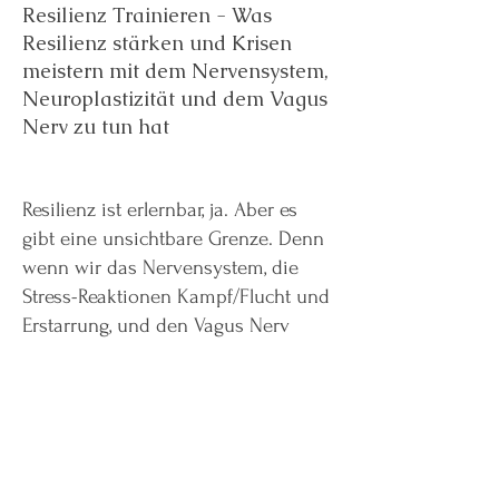
Resilienz Trainieren - Was
Resilienz stärken und Krisen
meistern mit dem Nervensystem,
Neuroplastizität und dem Vagus
Nerv zu tun hat
Resilienz ist erlernbar, ja. Aber es
gibt eine unsichtbare Grenze. Denn
wenn wir das Nervensystem, die
Stress-Reaktionen Kampf/Flucht und
Erstarrung, und den Vagus Nerv
nicht mit einbeziehen, kommen wir
eben nur ‚so weit‘. Hartnäckige,
unliebsame Muster, die sich einfach
nicht lösen wollen? Dieses Buch hat
die Antwort. Eine wahre Schatztruhe