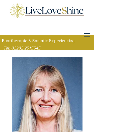
Paartherapie & Somatic Experiencing
Tel: 02202 2515545