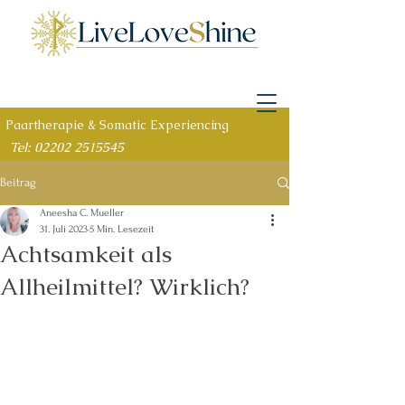
Paartherapie & Somatic Experiencing
Tel: 02202 2515545
Beitrag
Aneesha C. Mueller
31. Juli 2023
5 Min. Lesezeit
Achtsamkeit als
Allheilmittel? Wirklich?