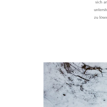
sich a
unterst
zu löse