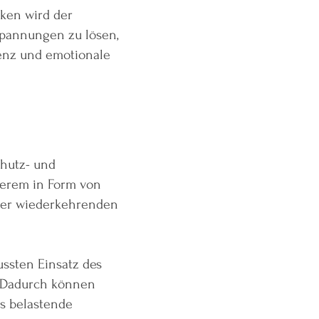
ken wird der
 Spannungen zu lösen,
enz und emotionale
chutz- und
derem in Form von
oder wiederkehrenden
ssten Einsatz des
. Dadurch können
ss belastende