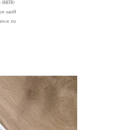
 (BBTR)
en sanft
lance zu