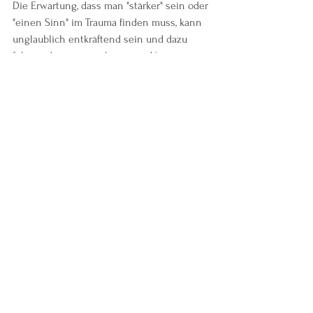
Die Erwartung, dass man "stärker" sein oder 
"einen Sinn" im Trauma finden muss, kann 
unglaublich entkräftend sein und dazu 
führen, dass man sich wie ein Versager 
fühlt. Das macht das Ganze schlimmer, 
nicht besser. 
Halte inne, bevor du reagierst: Nimm dir 
die Zeit, dich zu beruhigen und deine 
Emotionen zu regulieren, bevor du in Wut, 
Frustration oder Verzweiflung auf deinen 
Partner reagierst.
Habe Mitgefühl: Dein Partner oder deine 
Partnerin hat vielleicht nicht die volle 
Kontrolle darüber, wie er oder sie auf einen 
Traumaauslöser reagiert, und braucht 
vielleicht Zeit, um die automatische 
Reaktion zu überwinden, bevor er oder sie 